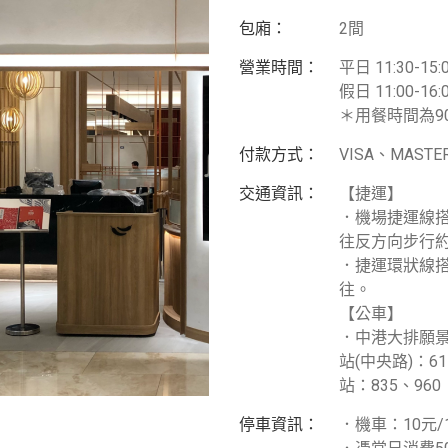
包廂：
2間
營業時間：
平日 11:30-15:0
假日 11:00-16:0
＊用餐時間為9
付款方式：
VISA、MASTE
交通資訊：
【捷運】
．機場捷運線搭
往反方向步行約
．捷運環狀線搭
往。
【公車】
．中港大排願景館
站(中央路)：61
站：835、960
停車資訊：
．機車：10元/