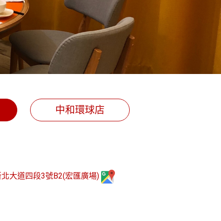
中和環球店
北大道四段3號B2(宏匯廣場)