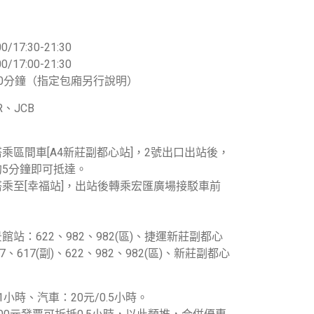
0/17:30-21:30
0/17:00-21:30
0分鐘（指定包廂另行說明）
R、JCB
乘區間車[A4新莊副都心站]，2號出口出站後，
5分鐘即可抵達。
乘至[幸福站]，出站後轉乘宏匯廣場接駁車前
站：622、982、982(區)、捷運新莊副都心
7、617(副)、622、982、982(區)、新莊副都心
1小時、汽車：20元/0.5小時。