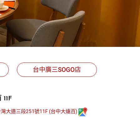
台中廣三SOGO店
11F
大道三段251號11F (台中大遠百)