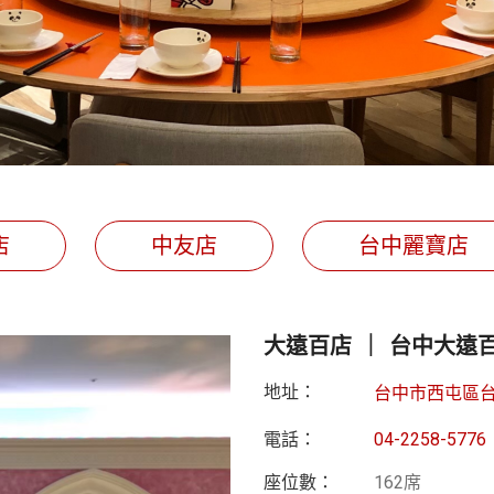
店
中友店
台中麗寶店
大遠百店 ｜ 台中大遠百 
地址：
台中市西屯區台灣
電話：
04-2258-5776
座位數：
162席