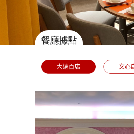
餐廳據點
大遠百店
文心