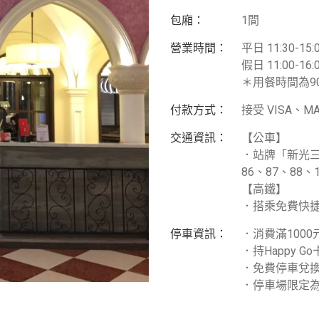
包廂：
1間
營業時間：
平日 11:30-15:0
假日 11:00-16:0
＊用餐時間為9
付款方式：
接受 VISA、
交通資訊：
【公車】
．站牌「新光三越
86、87、88、1
【高鐵】
．搭乘免費快
停車資訊：
．消費滿100
．持Happy 
．免費停車兌
．停車場限定為「