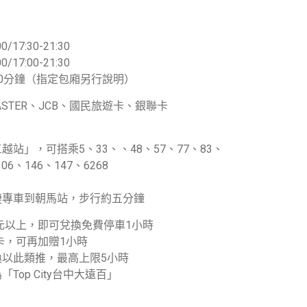
0/17:30-21:30
0/17:00-21:30
0分鐘（指定包廂另行說明）
MASTER、JCB、國民旅遊卡、銀聯卡
站」，可搭乘5、33、、48、57、77、83、
06、146、147、6268
捷專車到朝馬站，步行約五分鐘
0元以上，即可兌換免費停車1小時
Go卡，可再加贈1小時
換以此類推，最高上限5小時
Top City台中大遠百」