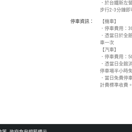
．於台鐵新左營
步行2-3分鐘
停車資訊：
【機車】
．停車費用：3
．憑當日於全館
車一次
【汽車】
．停車費用：5
．憑當日全館消
停車場半小時
．當日免費停
計費標準收費
政策
政府食安規範標示