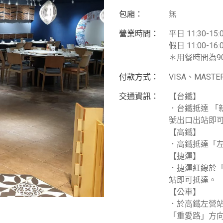
包廂：
無
營業時間：
平日 11:30-15:0
假日 11:00-16:0
＊用餐時間為9
付款方式：
VISA、MAS
交通資訊：
【台鐵】
．台鐵抵達 「
號出口出站即
【高鐵】
．高鐵抵達「
【捷運】
．捷運紅線於「
站即可抵達。
【公車】
．於高鐵左營站
「重愛路」方向