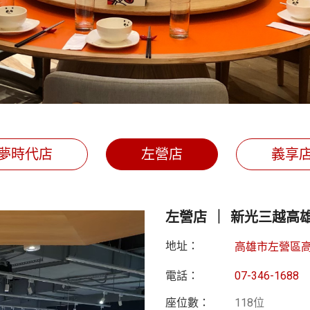
夢時代店
左營店
義享
左營店 ｜ 新光三越高雄
地址：
高雄市左營區高
電話：
07-346-1688
座位數：
118位