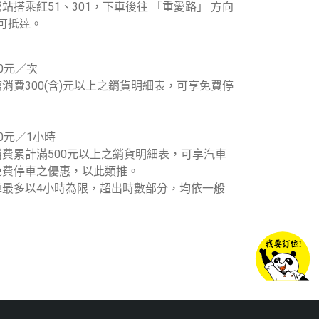
站搭乘紅51、301，下車後往 「重愛路」 方向
即可抵達。
0元／次
消費300(含)元以上之銷貨明細表，可享免費停
0元／1小時
費累計滿500元以上之銷貨明細表，可享汽車
免費停車之優惠，以此類推。
車最多以4小時為限，超出時數部分，均依一般
。