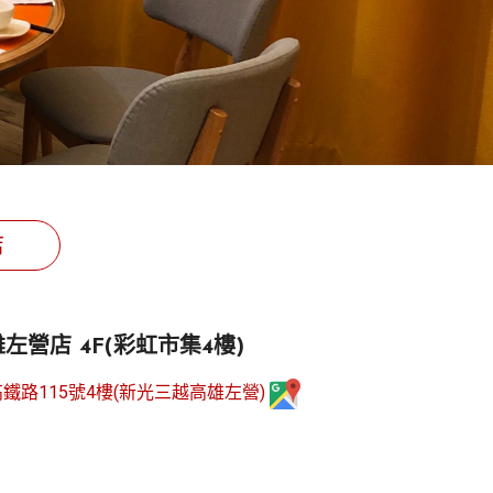
店
左營店 4F(彩虹市集4樓)
鐵路115號4樓(新光三越高雄左營)