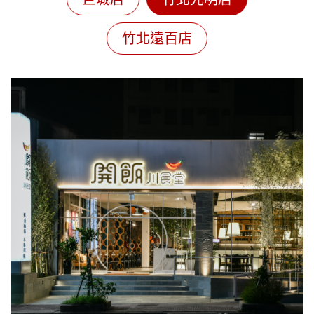
竹北遠百店