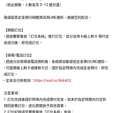
（依此類推，人數皆含 0–12 歲兒童）
敬請留意定金預付相關資訊與LINE通知，謝謝您的配合。
【網路訂位】
• 透過饗賓餐旅「訂位系統」進行訂位，並以信用卡線上刷卡 預付定
金成功後，即完成訂位。
【現場/電話訂位】
• 透過分店現場或電話預約後，系統將自動發送定金預付LINE通知。
• 可選擇線上刷卡或匯款方式，請於指定時限內完成定金預付，即完
成訂位。
• 定金支付與查詢：
https://reurl.cc/AdreEQ
注意事項：
1. 訂位完成後請於時限內完成預付定金，如未於指定時間內付定則
視同放棄訂位，座位將開放予其他貴賓。
2. 訂位紀錄請至饗賓餐旅「訂位系統」查詢：