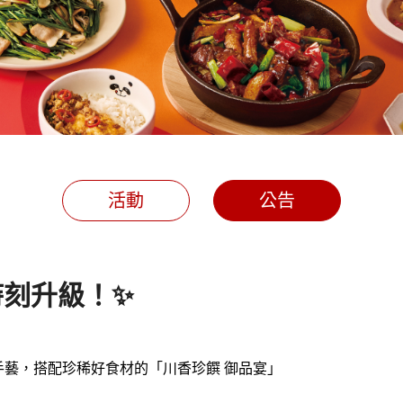
活動
公告
時刻升級！✨
手藝，搭配珍稀好食材的「川香珍饌 御品宴」