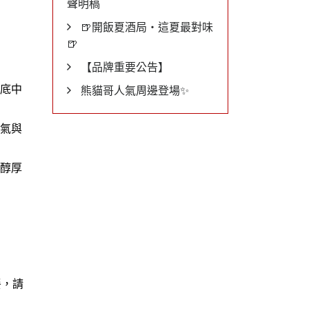
聲明稿
🍺開飯夏酒局・這夏最對味
🍺
【品牌重要公告】
底中
熊貓哥人氣周邊登場✨
氣與
醇厚
餐，請