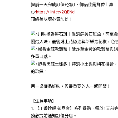
提前一天完成訂位+預訂，御品佳餚鮮香上桌
👉
https://lihi.cc/2QENd
頂級美味讓心意加倍！
川味椒香鮮石斑｜嚴選鮮美石斑魚，煎至金
慢煨入味，最後淋上花椒油與新鮮青花椒，色
椒香金蒜軟殼蟹｜酥炸至金黃的軟殼蟹與鍋
多重口感。
醇香黑蒜土雞鍋｜特選小土雞與梅花排骨，
的珍饌。
用一桌御品好味，與最重要的人一起開飯！
【注意事項】
1. 【川香珍饌 御品宴】系列餐點，需於1
務必提前通知訂位分店。