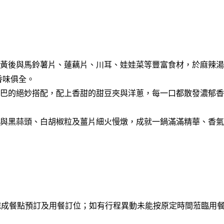
黃後與馬鈴薯片、蓮藕片、川耳、娃娃菜等豐富食材，於麻辣湯
香味俱全。
巴的絕妙搭配，配上香甜的甜豆夾與洋蔥，每一口都散發濃郁香
與黑蒜頭、白胡椒粒及薑片細火慢燉，成就一鍋滿滿精華、香氣
天前完成餐點預訂及用餐訂位；如有行程異動未能按原定時間蒞臨用